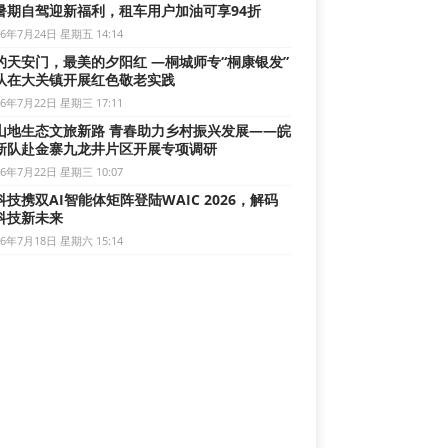
暑期自驾迎新福利，租车用户加油可享94折
26年7月24日 星期五 14:14
的天安门，最美的夕阳红 —桐城师专“桐康银发”
队在大关镇开展红色敬老实践
26年7月22日 星期三 17:11
山地生态文旅新路 青春助力乡村振兴发展——皖
新队赴金寨九龙井片区开展专项调研
26年7月22日 星期三 10:07
技携双AI智能体矩阵登陆WAIC 2026，解码
科技新未来
26年7月18日 星期六 15:14