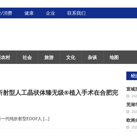
业/消费
健康
企业
联系我们
新农村
社会
旅游
文化
杂谈
地图
经
宣城
折射型人工晶状体臻无级®植入手术在合肥完
20
芜湖
20
新一代纯折射型EDOF人
[…]
欧洲
20