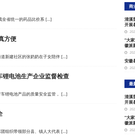
商
建成全省统一的药品比价系
[…]
清溪
开展
20
真方便
“大
徽派
20
街道新建社区的张奶奶在子女陪伴
[…]
安徽
20
车锂电池生产企业监督检查
最
行车锂电池产品的质量安全监管，
[…]
清溪
开展
20
全
“大
徽派
20
席团组织带领部分县、镇人大代表
[…]